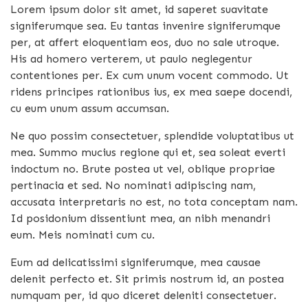
Lorem ipsum dolor sit amet, id saperet suavitate
signiferumque sea. Eu tantas invenire signiferumque
per, at affert eloquentiam eos, duo no sale utroque.
His ad homero verterem, ut paulo neglegentur
contentiones per. Ex cum unum vocent commodo. Ut
ridens principes rationibus ius, ex mea saepe docendi,
cu eum unum assum accumsan.
Ne quo possim consectetuer, splendide voluptatibus ut
mea. Summo mucius regione qui et, sea soleat everti
indoctum no. Brute postea ut vel, oblique propriae
pertinacia et sed. No nominati adipiscing nam,
accusata interpretaris no est, no tota conceptam nam.
Id posidonium dissentiunt mea, an nibh menandri
eum. Meis nominati cum cu.
Eum ad delicatissimi signiferumque, mea causae
delenit perfecto et. Sit primis nostrum id, an postea
numquam per, id quo diceret deleniti consectetuer.