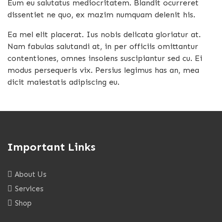
Eum eu salutatus mediocritatem. Blandit ocurreret
dissentiet ne quo, ex mazim numquam delenit his.
Ea mel elit placerat. Ius nobis delicata gloriatur at.
Nam fabulas salutandi at, in per officiis omittantur
contentiones, omnes insolens suscipiantur sed cu. Ei
modus persequeris vix. Persius legimus has an, mea
dicit maiestatis adipiscing eu.
Important Links
About Us
Services
Shop