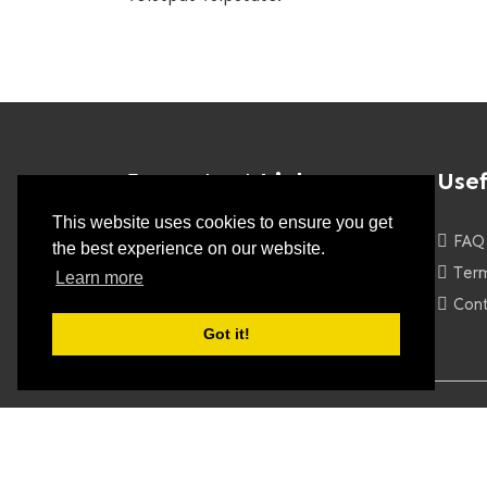
Important Links
Usef
This website uses cookies to ensure you get
About Us
FAQ
the best experience on our website.
Services
Ter
Learn more
Shop
Con
Got it!
Copyright 2022. Softock All Rights Reserved