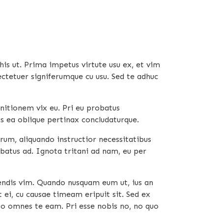
s ut. Prima impetus virtute usu ex, et vim
ectetuer signiferumque cu usu. Sed te adhuc
initionem vix eu. Pri eu probatus
is ea oblique pertinax concludaturque.
m, aliquando instructior necessitatibus
obatus ad. Ignota tritani ad nam, eu per
tendis vim. Quando nusquam eum ut, ius an
 ei, cu causae timeam eripuit sit. Sed ex
ibo omnes te eam. Pri esse nobis no, no quo