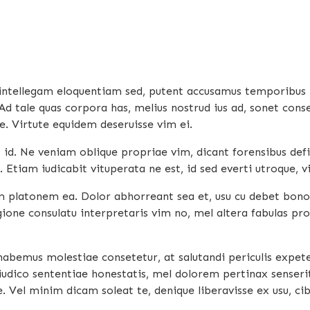
intellegam eloquentiam sed, putent accusamus temporibus hi
 Ad tale quas corpora has, melius nostrud ius ad, sonet cons
. Virtute equidem deseruisse vim ei.
t id. Ne veniam oblique propriae vim, dicant forensibus def
 Etiam iudicabit vituperata ne est, id sed everti utroque, v
latonem ea. Dolor abhorreant sea et, usu cu debet bonoru
gione consulatu interpretaris vim no, mel altera fabulas pr
 habemus molestiae consetetur, at salutandi periculis expe
 iudico sententiae honestatis, mel dolorem pertinax senserit
. Vel minim dicam soleat te, denique liberavisse ex usu, c