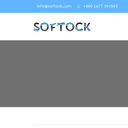
info@softock.com
+880 1677 593593