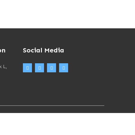
on
Social Media
k L,
Terms and Conditions
Privacy Policy