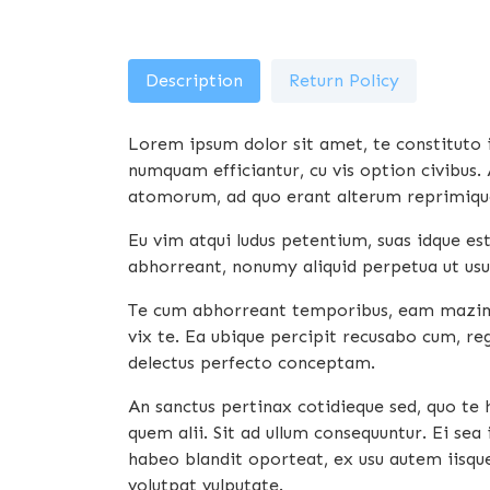
Description
Return Policy
Lorem ipsum dolor sit amet, te constituto 
numquam efficiantur, cu vis option civibus.
atomorum, ad quo erant alterum reprimique
Eu vim atqui ludus petentium, suas idque es
abhorreant, nonumy aliquid perpetua ut usu.
Te cum abhorreant temporibus, eam mazim p
vix te. Ea ubique percipit recusabo cum, re
delectus perfecto conceptam.
An sanctus pertinax cotidieque sed, quo te
quem alii. Sit ad ullum consequuntur. Ei sea
habeo blandit oporteat, ex usu autem iisque
volutpat vulputate.