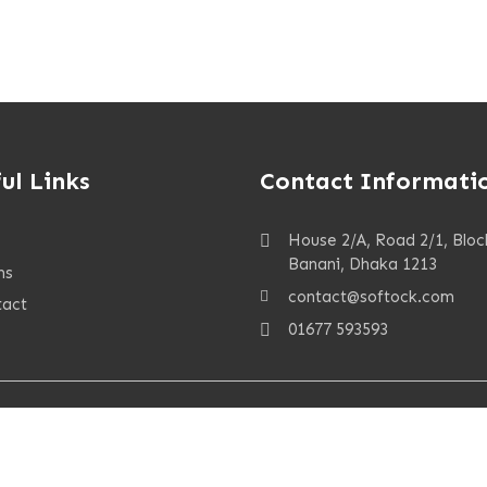
ul Links
Contact Informati
House 2/A, Road 2/1, Bloc
Banani, Dhaka 1213
ms
contact@softock.com
tact
01677 593593
.